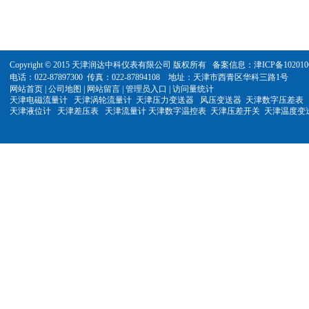
Copyright © 2015 天津润达中科仪表有限公司 版权所有
备案信息：津ICP备102010
电话：022-87897300 传真：022-87894108 地址：天津市西青区华科三路1号
网站首页
|
公司地图
|
网站留言
|
管理员入口
|
访问量统计 ​
天津电磁流量计
天津
涡轮流量计
天津
压力变送器
风压变送器 天津
数字
压差表
天津液位计 天津差压表 天津流量计 天津数字温控表 天津压差开关 天津温度变