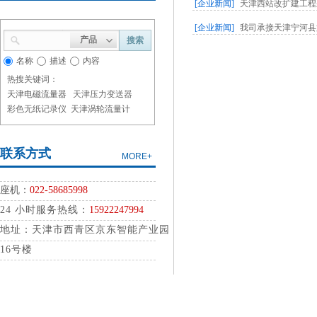
[企业新闻]
天津西站改扩建工程采
[企业新闻]
我司承接天津宁河县第
产品
搜索
名称
描述
内容
热搜关键词：
天津电磁流量器
天津压力变送器
彩色无纸记录仪
天津涡轮流量计
联系方式
MORE+
座
机：
022-58685998
24
小时服务热线：
15922247994
地址：天津市西青区京东智能产业园
16号楼