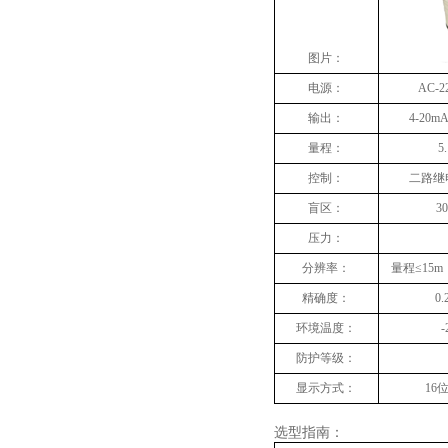
图片：
电源：
AC-2
输出：
4-20m
量程：
5
控制：
二路继
盲区：
3
压力：
分辨率：
量程≤
15m
精确度：
0.
环境温度：
-
防护等级：
显示方式：
16
位
选型指南：