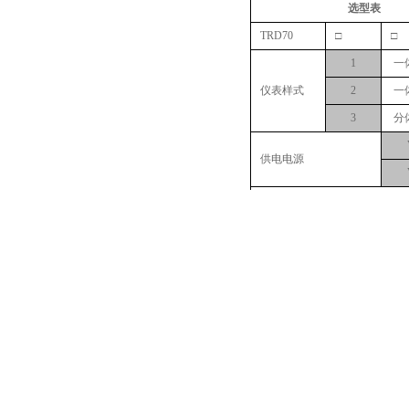
选型表
TRD70
□
□
1
一
仪表样式
2
一
3
分
供电电源
信号输出
连接方式
测量范围
附加功能（可不选）